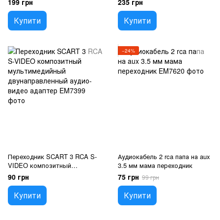
199 грн
235 грн
преобразователь
колокольчики
Купити
Купити
−24%
Переходник SCART 3 RCA S-
Аудиокабель 2 rca папа на aux
VIDEO композитный
3.5 мм мама переходник
мультимедийный
90 грн
75 грн
99 грн
двунаправленный аудио-
видео адаптер
Купити
Купити