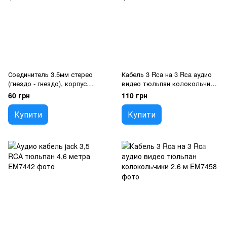
Соединитель 3.5мм стерео
Кабель 3 Rca на 3 Rca аудио
(гнездо - гнездо), корпус
видео тюльпан колокольчики
пластик
4,6 м
60 грн
110 грн
Купити
Купити