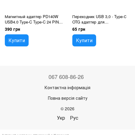
Магнитный адаптер PD140W
Переходник USB 3,0 - Type-С
USB4.0 Type-C Type-C 24 PIN
OTG адаптер для
20/40 Gbps 8K@60 Гц apple
подключения юсб устройств
390 грн
65 грн
macBook
Купити
Купити
067 608-86-26
Контактна інформація
Повна версія сайту
© 2026
Укр
Рус