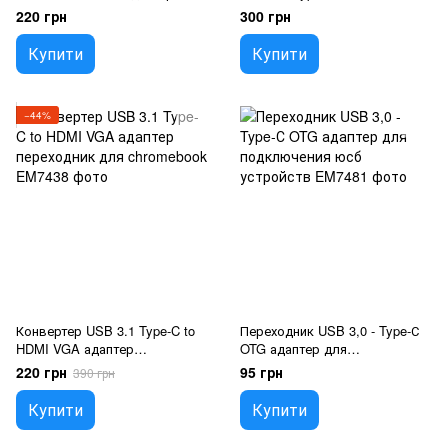
переходник
FullHD 1080 адаптер для
220 грн
300 грн
Chromebook
Купити
Купити
−44%
Конвертер USB 3.1 Type-C to
Переходник USB 3,0 - Type-С
HDMI VGA адаптер
OTG адаптер для
переходник для chromebook
подключения юсб устройств
220 грн
95 грн
390 грн
Купити
Купити