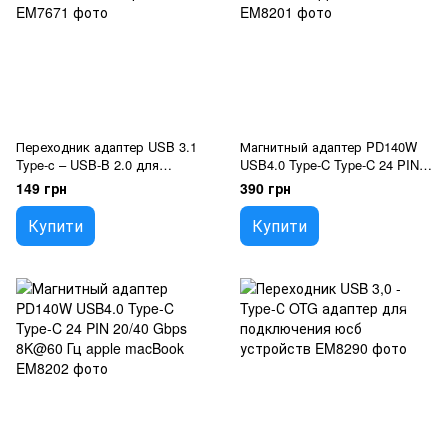
Переходник адаптер USB 3.1
Магнитный адаптер PD140W
Type-c – USB-B 2.0 для
USB4.0 Type-C Type-C 24 PIN
принтера и сканера жесткого
20/40 Gbps 8K@60 Гц apple
149 грн
390 грн
диска факса юсб
macBook
Купити
Купити