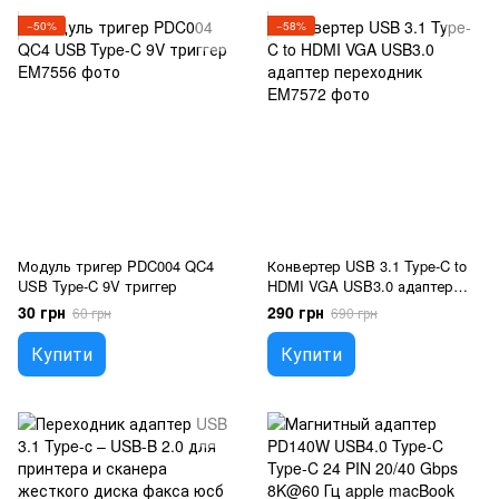
−50%
−58%
Модуль тригер PDC004 QC4
Конвертер USB 3.1 Type-C to
USB Type-C 9V триггер
HDMI VGA USB3.0 адаптер
переходник
30 грн
290 грн
60 грн
690 грн
Купити
Купити