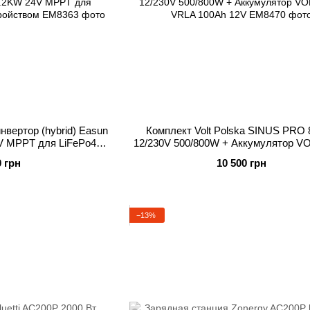
вертор (hybrid) Easun
Комплект Volt Polska SINUS PRO
4V MPPT для LiFePo4 с
12/230V 500/800W + Аккумулятор 
стройством
VRLA 100Ah 12V
0 грн
10 500 грн
−13%