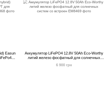
id) Easun
Аккумулятор LiFePO4 12.8V 50Ah Eco-Worthy
iFePo4 с
литий железо фосфатный для солнечных
систем со встроен
6 900 грн