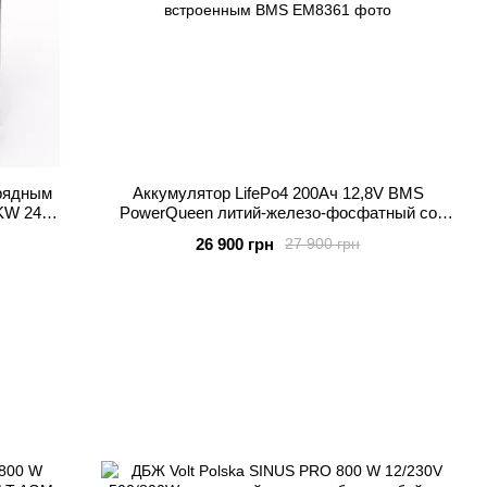
арядным
Аккумулятор LifePo4 200Ач 12,8V BMS
3KW 24V
PowerQueen литий-железо-фосфатный со
олнеч
встроенным BMS
26 900 грн
27 900 грн