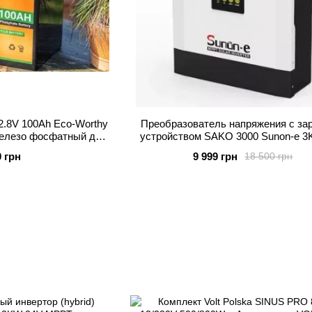
2.8V 100Ah Eco-Worthy
Преобразователь напряжения с з
елезо фосфатный для
устройством SAKO 3000 Sunon-e 
ем со встроен
MPPT для LiFePo4 гибрийдный с
0 грн
9 999 грн
18 500 грн