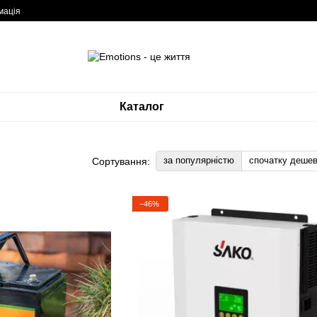
мація
Каталог
за популярністю
спочатку деше
Сортування:
−46%