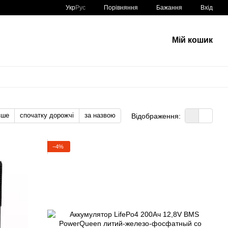
Порівняння
Укр
Рус
Бажання
Вхід
Мій кошик
вше
спочатку дорожчі
за назвою
Відображення:
−4%