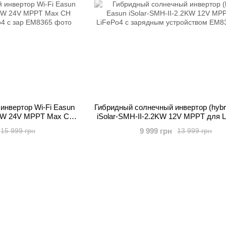
инвертор Wi-Fi Easun
Гибридный солнечный инвертор (hybr
4KW 24V MPPT Max CH
iSolar-SMH-II-2.2KW 12V MPPT для L
 LiFePo4 с зар
зарядным устройством
9 999 грн
15 999 грн
13 999 грн