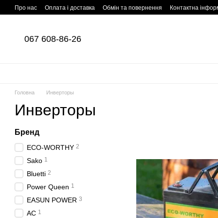
Перейти до основного контенту
Про нас
Оплата і доставка
Обмін та повернення
Контактна інфор
067 608-86-26
Головна
Инверторы
Инверторы
Бренд
2
ECO-WORTHY
1
Sako
2
Bluetti
1
Power Queen
3
EASUN POWER
1
AC