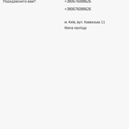
+380676088626
Передзвонити вам?
+380676088626
м. Київ, вул. Кавказька 11
Мапа проїзду