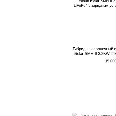
Гибридный солнечный ин
iSolar-SMH-II-3.2KW 2
зарядным у
15 00