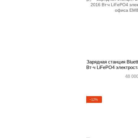
Зарядная станция Bluet
Вт⋅ч LiFePO4 электрос
48 00
−12%