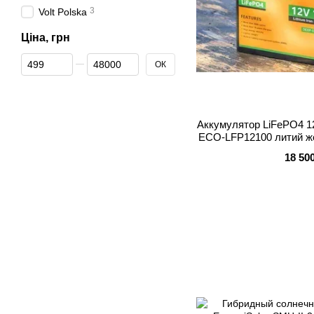
3
Volt Polska
Ціна, грн
Від Ціна, грн
До Ціна, грн
ОК
Аккумулятор LiFePO4 1
ECO-LFP12100 литий ж
солнечных сист
18 50