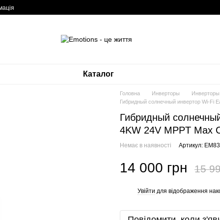
мація
Каталог
Головна
Инверторы
Инвертор
Гибридный солнечный инвертор Wi-Fi E
Гибридный солнечный 
4KW 24V MPPT Max CH
Немає в наявності
Артикул: EM8
14 000 грн
15 99
Увійти
для відображення нак
%
Повідомити, коли з'яв