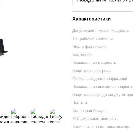
Характеристики
Допустимая пиковая мощность
Тип рабочей величины
Число фаз питания
Состояние
Номинальная мощность
Защита от перегрева
Форма выходного напряжения
Номинальное выходное напряже
Защита от разряда аккумуляторн
Частота
Солнечная батарея
Максимальная мощность
Количество аналоговых выходов