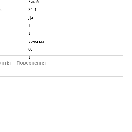
Китай
ие
24 В
Да
1
1
Зеленый
80
1
антія
Повернення