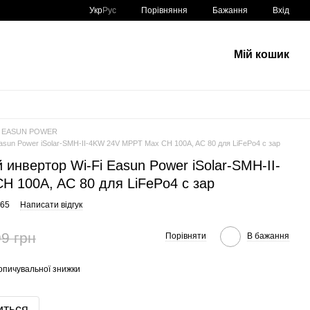
Порівняння
Укр
Рус
Бажання
Вхід
Мій кошик
ы EASUN POWER
asun Power iSolar-SMH-II-4KW 24V MPPT Max CH 100A, AC 80 для LiFePo4 с зар
инвертор Wi-Fi Easun Power iSolar-SMH-II-
 100A, AC 80 для LiFePo4 с зар
365
Написати відгук
9 грн
Порівняти
В бажання
опичувальної знижки
иться