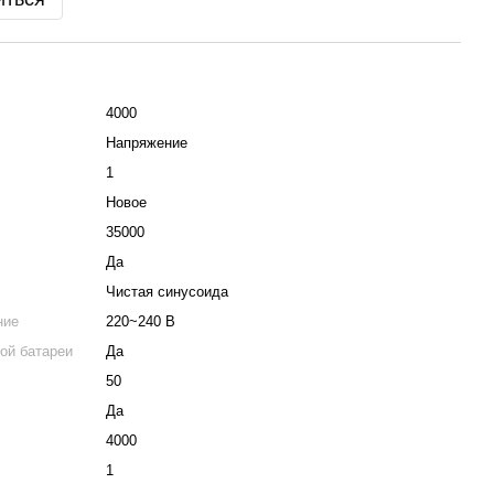
4000
Напряжение
1
Новое
35000
Да
Чистая синусоида
ние
220~240 В
ой батареи
Да
50
Да
4000
1