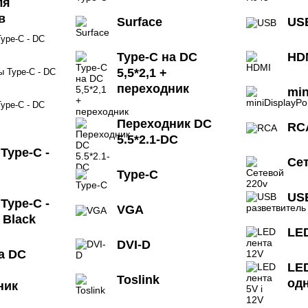
ля
в
Surface
US
ype-C - DC
Type-C на DC
HD
5,5*2,1 +
ы Type-C - DC
переходник
min
ype-C - DC
Переходник DC
RC
5.5*2.1-DC
Type-C -
Се
Type-C
US
Type-C -
VGA
 Black
LE
DVI-D
а DC
LED
Toslink
од
ник