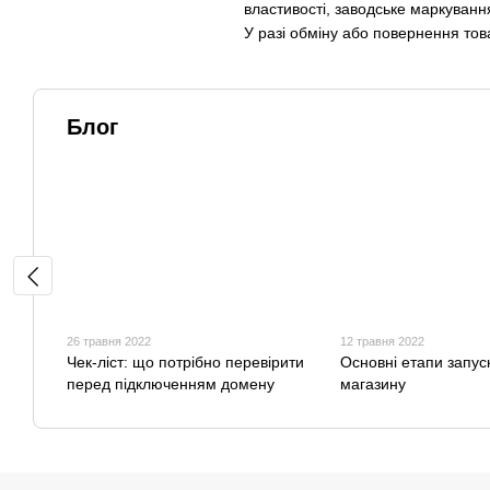
властивості, заводське маркування 
У разі обміну або повернення това
Блог
26 травня 2022
12 травня 2022
Чек-ліст: що потрібно перевірити
Основні етапи запуск
перед підключенням домену
магазину