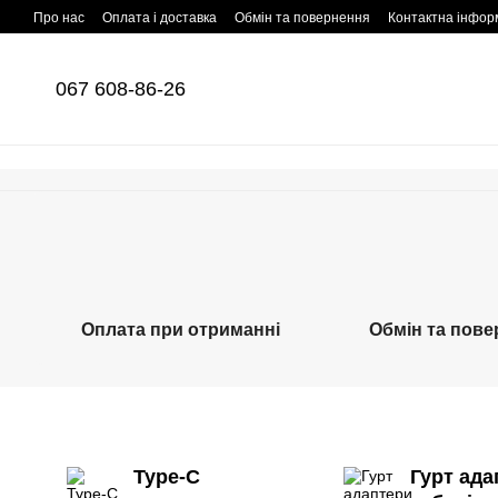
Перейти до основного контенту
Про нас
Оплата і доставка
Обмін та повернення
Контактна інфор
067 608-86-26
Оплата при отриманні
Обмін та пов
Type-C
Гурт ада