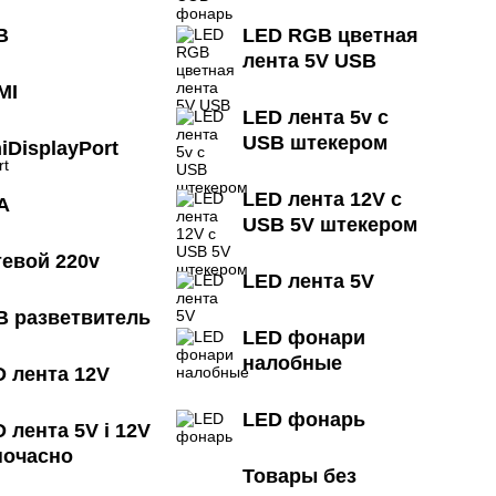
B
LED RGB цветная
лента 5V USB
MI
LED лента 5v с
USB штекером
iDisplayPort
LED лента 12V с
A
USB 5V штекером
тевой 220v
LED лента 5V
B разветвитель
LED фонари
налобные
D лента 12V
LED фонарь
 лента 5V і 12V
ночасно
Товары без