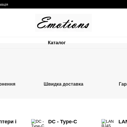
мація
Каталог
ернення
Швидка доставка
Гар
птери і
DC - Type-C
LA