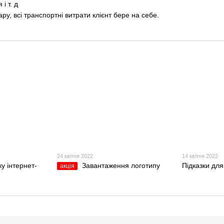
і т. д
ру, всі транспортні витрати клієнт бере на себе.
24 квітня 2022
14 квітня 2022
у інтернет-
Завантаження логотипу
Підказки для
акція