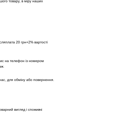
шого товару, в міру наших
сляплата 20 грн+2% вартості
смс на телефон із номером
аж.
нас, для обміну або повернення.
оварний вигляд і споживчі