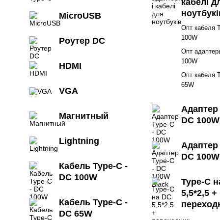
кабелі д
ноутбукі
MicroUSB
Опт кабеля T
100W
Роутер DC
Опт адаптер
100W
HDMI
Опт кабеля T
65W
VGA
Адаптер 
Магнитный
DC 100W
Lightning
Адаптер 
DC 100W
Кабель Type-C -
DC 100W
Type-C н
5,5*2,5 +
Кабель Type-C -
переход
DC 65W