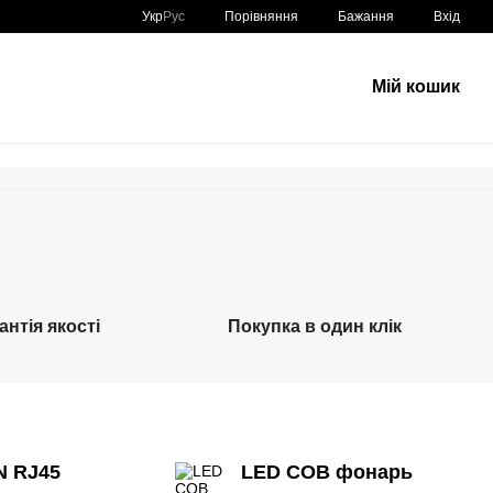
Порівняння
Укр
Рус
Бажання
Вхід
Мій кошик
антія якості
Покупка в один клік
N RJ45
LED COB фонарь