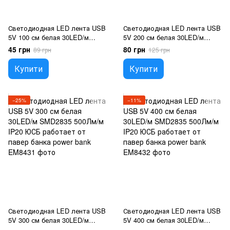
Светодиодная LED лента USB
Светодиодная LED лента USB
5V 100 см белая 30LED/м
5V 200 см белая 30LED/м
SMD2835 500Лм/м IP20 ЮСБ
SMD2835 500Лм/м IP20 ЮСБ
45 грн
80 грн
89 грн
125 грн
работает от павер банка
работает от павер банка
power bank
power bank
Купити
Купити
−25%
−11%
Светодиодная LED лента USB
Светодиодная LED лента USB
5V 300 см белая 30LED/м
5V 400 см белая 30LED/м
SMD2835 500Лм/м IP20 ЮСБ
SMD2835 500Лм/м IP20 ЮСБ