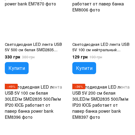
Светодиодная LED лента USB
Светодиодная LED лента USB
5V 500 см белая SMD2835
5V 100 см нейтральный
300Лм/м IP20 ЮСБ работает
SMD2835 60д/м 500Лм/м IP20
330 грн
129 грн
380 грн
190 грн
от павер банка power bank
ЮСБ работает от павер банка
Купити
Купити
−49%
−36%