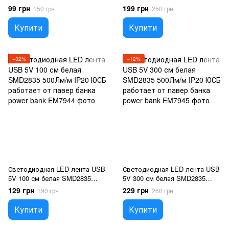
м 500Лм/м IP20 ЮСБ работает
500Лм/м IP20 ЮСБ работает
99 грн
199 грн
150 грн
250 грн
от павер банка power bank
от павер банка power bank
Купити
Купити
−32%
−12%
Светодиодная LED лента USB
Светодиодная LED лента USB
5V 100 см белая SMD2835
5V 300 см белая SMD2835
500Лм/м IP20 ЮСБ работает
500Лм/м IP20 ЮСБ работает
129 грн
229 грн
190 грн
260 грн
от павер банка power bank
от павер банка power bank
Купити
Купити