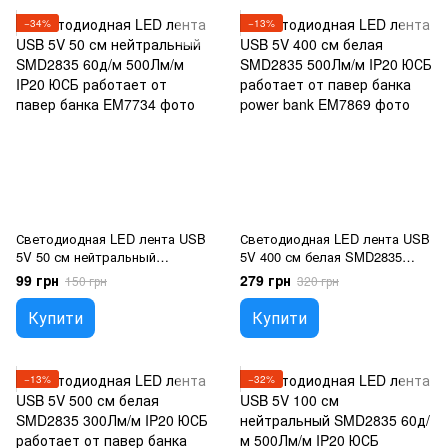
−34%
−13%
Светодиодная LED лента USB
Светодиодная LED лента USB
5V 50 см нейтральный
5V 400 см белая SMD2835
SMD2835 60д/м 500Лм/м IP20
500Лм/м IP20 ЮСБ работает
99 грн
279 грн
150 грн
320 грн
ЮСБ работает от павер банка
от павер банка power bank
Купити
Купити
−13%
−32%