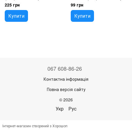
аккумуляторный USB charge 3
батарейки ААА*3
225 грн
99 грн
режима
Купити
Купити
067 608-86-26
Контактна інформація
Повна версія сайту
© 2026
Укр
Рус
Інтернет-магазин створений з Хорошоп