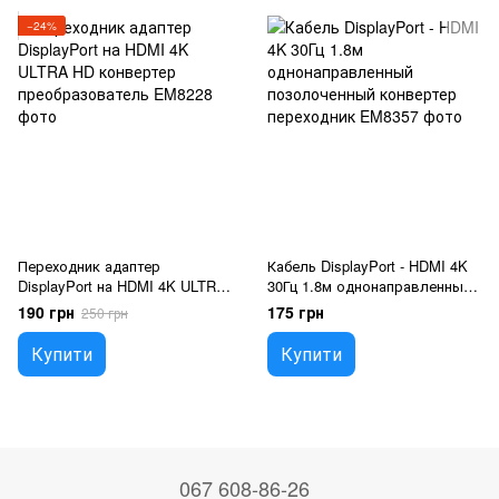
−24%
Переходник адаптер
Кабель DisplayPort - HDMI 4K
DisplayPort на HDMI 4K ULTRA
30Гц 1.8м однонаправленный
HD конвертер
позолоченный конвертер
190 грн
175 грн
250 грн
преобразователь
переходник
Купити
Купити
067 608-86-26