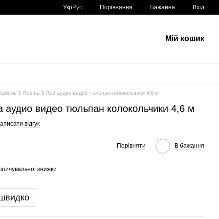
Порівняння
Укр
Рус
Бажання
Вхід
Мій кошик
Кабель 3 Rca на 3 Rca аудио видео тюльпан колокольчики 4,6 м
a аудио видео тюльпан колокольчики 4,6 м
аписати відгук
Порівняти
В бажання
опичувальної знижки
 швидко