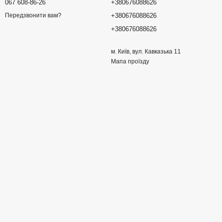
067 608-86-26
+380676088626
+380676088626
Передзвонити вам?
+380676088626
м. Київ, вул. Кавказька 11
Мапа проїзду