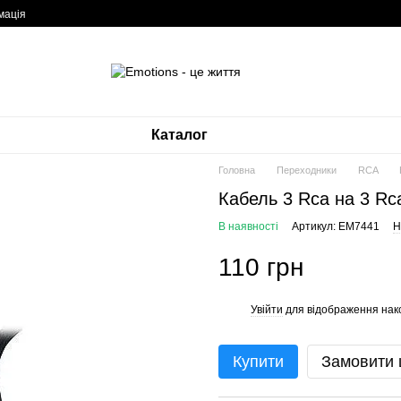
мація
Каталог
Головна
Переходники
RCA
Кабель 3 Rca на 3 Rc
В наявності
Артикул: EM7441
Н
110 грн
Увійти
для відображення нак
%
Купити
Замовити