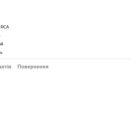
- RCA
е
ый
ль
антія
Повернення