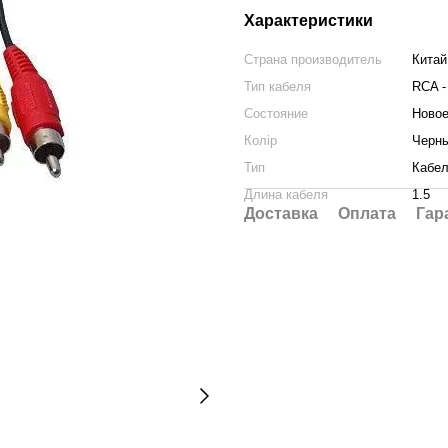
Характеристики
Страна производитель
Китай
Тип кабеля
RCA 
Состояние
Ново
Колір
Черн
Тип
Кабе
Длина кабеля
1.5
Доставка
Оплата
Гар