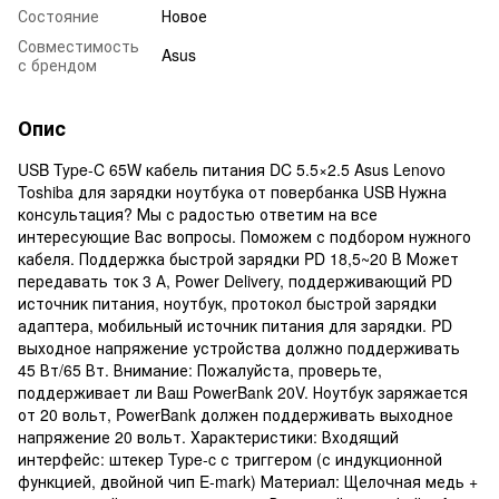
Состояние
Новое
Совместимость
Asus
с брендом
Опис
USB Type-C 65W кабель питания DC 5.5×2.5 Asus Lenovo
Toshiba для зарядки ноутбука от повербанка USB Нужна
консультация? Мы с радостью ответим на все
интересующие Вас вопросы. Поможем с подбором нужного
кабеля. Поддержка быстрой зарядки PD 18,5~20 В Может
передавать ток 3 А, Power Delivery, поддерживающий PD
источник питания, ноутбук, протокол быстрой зарядки
адаптера, мобильный источник питания для зарядки. PD
выходное напряжение устройства должно поддерживать
45 Вт/65 Вт. Внимание: Пожалуйста, проверьте,
поддерживает ли Ваш PowerBank 20V. Ноутбук заряжается
от 20 вольт, PowerBank должен поддерживать выходное
напряжение 20 вольт. Характеристики: Входящий
интерфейс: штекер Type-c с триггером (с индукционной
функцией, двойной чип E-mark) Материал: Щелочная медь +