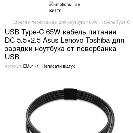
Кабеля и переходники для ноутбука 100W
Кабель Type-C 
USB Type-C 65W кабель питания
DC 5.5×2.5 Asus Lenovo Toshiba для
зарядки ноутбука от повербанка
USB
Артикул:
EM8171
Написати відгук