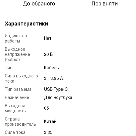
До обраного
Порівняти
Характеристики
Индикатор
Нет
работы
Выходное
напряжение
20 В
(output)
Тип
Кабель
Сила выходного
3 - 3.95 А
тока
Тип разъема
USB Type-C
Назначение
Для ноутбука
Выходная
65
мощность
Страна
Китай
производитель
Сила тока
3.25