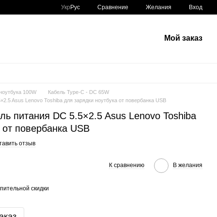
Сравнение
Укр
Рус
Желания
Вход
Мой заказ
 ноутбука 100W
Кабель Type-C - DC 65W
×2.5 Asus Lenovo Toshiba для зарядки ноутбука от повербанка USB
ь питания DC 5.5×2.5 Asus Lenovo Toshiba
а от повербанка USB
тавить отзыв
К сравнению
В желания
пительной скидки
аказ