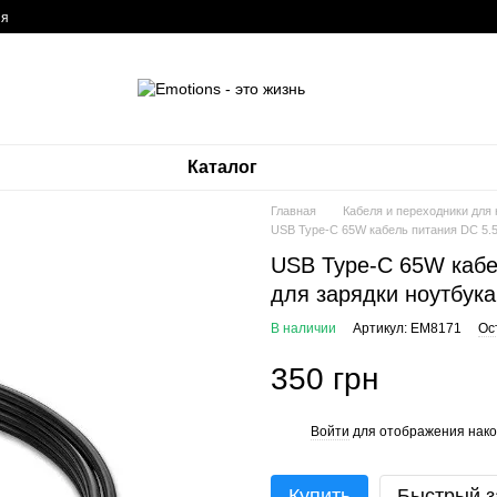
ия
Каталог
Главная
Кабеля и переходники для
USB Type-C 65W кабель питания DC 5.5
USB Type-C 65W кабел
для зарядки ноутбук
В наличии
Артикул: EM8171
Ос
350 грн
Войти
для отображения нако
%
Купить
Быстрый з