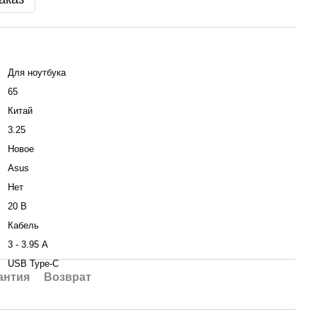
Для ноутбука
65
Китай
3.25
Новое
Asus
Нет
20 В
Кабель
3 - 3.95 А
USB Type-C
антия
Возврат