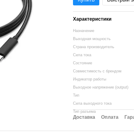
Характеристики
Назначение
Выходная мощность
Страна производитель
Сила тока
Состояние
Совместимость с брендом
Индикатор работы
Выходное напряжение (output)
Тип
Сила выходного тока
Тип разъема
Доставка
Оплата
Гар