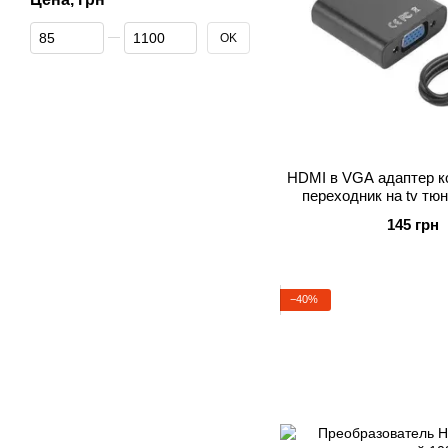
От Цена, грн
До Цена, грн
OK
HDMI в VGA адаптер к
переходник на tv тюн
преобразователь
145 грн
−40%