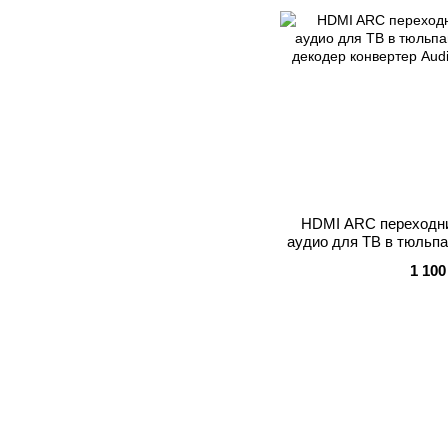
HDMI ARC переходни
аудио для ТВ в тюльпа
декодер конверте
1 100