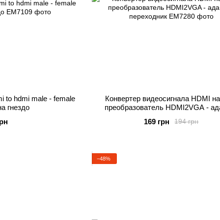
 to hdmi male - female
Конвертер видеосигнала HDMI н
на гнездо
преобразователь HDMI2VGA - ад
переходник
грн
169 грн
194 грн
−48%