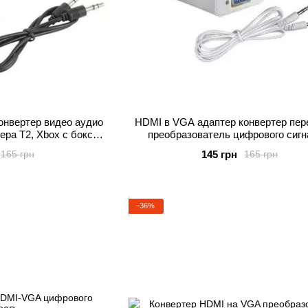
онвертер видео аудио
HDMI в VGA адаптер конвертер пер
ера T2, Xbox с бокс
преобразователь цифрового сигн
 Playstation 3
аналоговый T2 xbox
145 грн
165 грн
165 грн
−36%