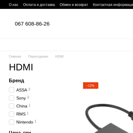
Перейти к основному контенту
О нас
Оплата и доставка
Обмен и возврат
Контактная информац
067 608-86-26
Главная
Переходники
HDMI
HDMI
Бренд
−12%
3
ASSA
3
Sony
1
China
1
RMS
1
Nintendo
Цена, грн