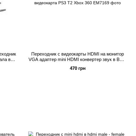
еходник
Переходник с видеокарты HDMI на монитор
ала в
VGA адаптер mini HDMI конвертер звук в ВЖА
видеокарта PS3 T2 Xbox 360
470 грн