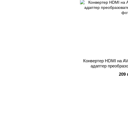
Конвертер HDMI на A
адаптер преобраз
209 