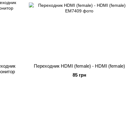
еходник
Переходник HDMI (female) - HDMI (female)
монитор
85 грн