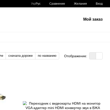
Сравнение
Укр
Рус
Желания
Вход
Мой заказ
ле
сначала дороже
по названию
Отображение: