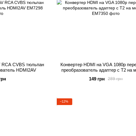
V RCA CVBS тюльпан
Конвертер HDMI на VGA 1080р пер
ователь HDMI2AV
преобразователь адаптер с Т2 на 
грн
149 грн
289 грн
−12%