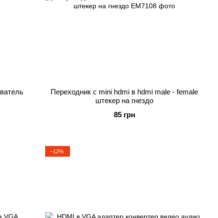
ователь
Переходник с mini hdmi в hdmi male - female
штекер на гнездо
85 грн
−12%