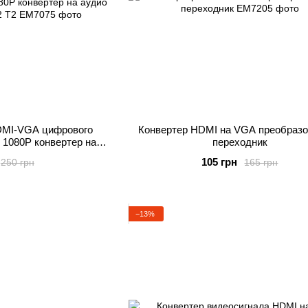
DMI-VGA цифрового
Конвертер HDMI на VGA преобраз
 1080P конвертер на
переходник
део с до T2 Т2
105 грн
250 грн
165 грн
−13%