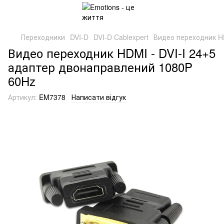
Переходники
DVI-D
DVI-D Cablexpert
Видео переходник HD
Видео переходник HDMI - DVI-I 24+5
адаптер двонаправлений 1080P
60Hz
Артикул:
EM7378
Написати відгук