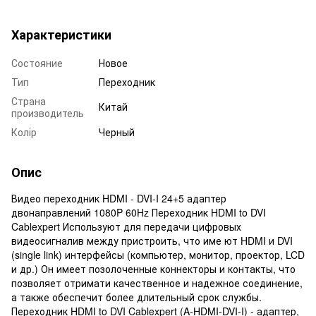
Характеристики
Состояние
Новое
Тип
Переходник
Страна
Китай
производитель
Колір
Черный
Опис
Видео переходник HDMI - DVI-I 24+5 адаптер
двонаправлений 1080P 60Hz Переходник HDMI to DVI
Cablexpert Используют для передачи цифровых
видеосигналив между пристроить, что име ют HDMI и DVI
(single link) интерфейсы (компьютер, монитор, проектор, LCD
и др.) Он имеет позолоченные коннекторы и контакты, что
позволяет отримати качественное и надежное соединение,
а также обеспечит более длительный срок службы.
Переходник HDMI to DVI Cablexpert (A-HDMI-DVI-I) - адаптер,