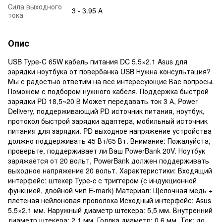
Сила выходного
3 - 3.95 А
тока
Опис
USB Type-C 65W кабель питания DC 5.5×2.1 Asus для
зарядки ноутбука от повербанка USB Нужна консультация?
Мы с радостью ответим на все интересующие Вас вопросы.
Поможем с подбором нужного кабеля. Поддержка быстрой
зарядки PD 18,5~20 В Может передавать ток 3 А, Power
Delivery, поддерживающий PD источник питания, ноутбук,
протокол быстрой зарядки адаптера, мобильный источник
питания для зарядки. PD выходное напряжение устройства
должно поддерживать 45 Вт/65 Вт. Внимание: Пожалуйста,
проверьте, поддерживает ли Ваш PowerBank 20V. Ноутбук
заряжается от 20 вольт, PowerBank должен поддерживать
выходное напряжение 20 вольт. Характеристики: Входящий
интерфейс: штекер Type-c с триггером (с индукционной
функцией, двойной чип E-mark) Материал: Щелочная медь +
плетеная нейлоновая проволока Исходный интерфейс: Asus
5,5×2,1 мм. Наружный диаметр штекера: 5,5 мм. Внутренний
диаметр штекера: 2,1 мм. Голлка диаметр: 0,6 мм. Ток: до