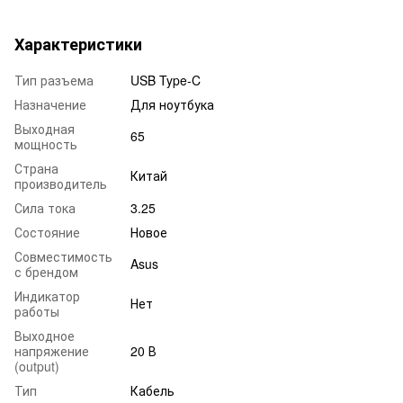
Характеристики
Тип разъема
USB Type-C
Назначение
Для ноутбука
Выходная
65
мощность
Страна
Китай
производитель
Сила тока
3.25
Состояние
Новое
Совместимость
Asus
с брендом
Индикатор
Нет
работы
Выходное
напряжение
20 В
(output)
Тип
Кабель