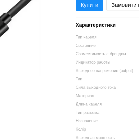
Купити
Замовити
Характеристики
Тип кабеля
Состояние
Совместимость с брендом
Индикатор работы
Выходное напряжение (output)
Тип
Сила выходного тока
Материал
Длина кабеля
Тип разъема
Назначение
Колір
Выходная мощность