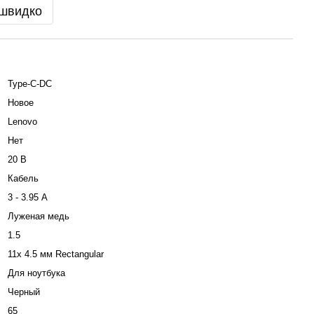
 швидко
Type-C-DC
Новое
Lenovo
Нет
20 В
Кабель
3 - 3.95 А
Луженая медь
1.5
11x 4.5 мм Rectangular
Для ноутбука
Черный
65