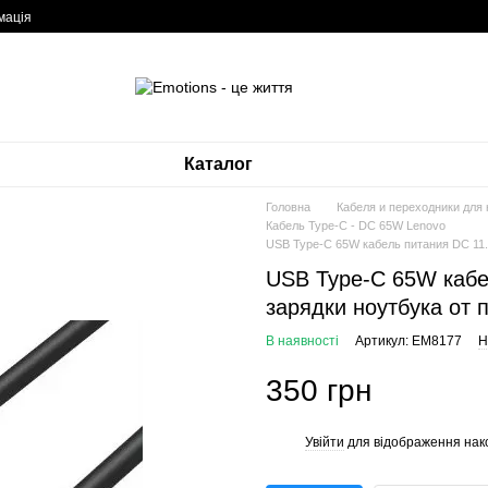
мація
Каталог
Головна
Кабеля и переходники для
Кабель Type-C - DC 65W Lenovo
USB Type-C 65W кабель питания DC 11.
USB Type-C 65W кабе
зарядки ноутбука от
В наявності
Артикул: EM8177
Н
350 грн
Увійти
для відображення нак
%