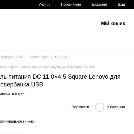
Порівняння
Укр
Рус
Бажання
Вхід
Мій кошик
 ноутбука 100W
Кабель Type-C - DC 65W
0×4.5 Square Lenovo для зарядки ноутбука от повербанка USB
ль питания DC 11.0×4.5 Square Lenovo для
 повербанка USB
аписати відгук
Порівняти
В бажання
опичувальної знижки