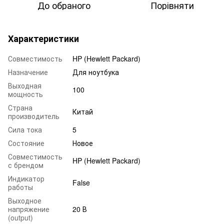
До обраного
Порівняти
Характеристики
Совместимость
HP (Hewlett Packard)
Назначение
Для ноутбука
Выходная
100
мощность
Страна
Китай
производитель
Сила тока
5
Состояние
Новое
Совместимость
HP (Hewlett Packard)
с брендом
Индикатор
False
работы
Выходное
напряжение
20 В
(output)