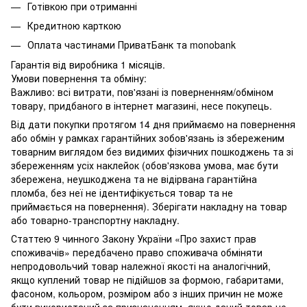
Готівкою при отриманні
Кредитною карткою
Оплата частинами ПриватБанк та monobank
Гарантія від виробника 1 місяців.
Умови повернення та обміну:
Важливо: всі витрати, пов'язані із поверненням/обміном
товару, придбаного в інтернет магазині, несе покупець.
Від дати покупки протягом 14 дня приймаємо на повернення
або обмін у рамках гарантійних зобов'язань із збереженим
товарним виглядом без видимих ​​фізичних пошкоджень та зі
збереженням усіх наклейок (обов'язкова умова, має бути
збережена, неушкоджена та не відірвана гарантійна
пломба, без неї не ідентифікується товар та не
приймається на повернення). Зберігати накладну на товар
або товарно-транспортну накладну.
Статтею 9 чинного Закону України «Про захист прав
споживачів» передбачено право споживача обміняти
непродовольчий товар належної якості на аналогічний,
якщо куплений товар не підійшов за формою, габаритами,
фасоном, кольором, розміром або з інших причин не може
бути використаний за призначенням, якщо даний товар не