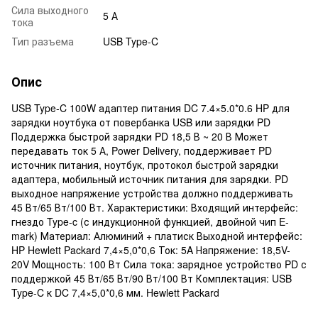
Сила выходного
5 А
тока
Тип разъема
USB Type-C
Опис
USB Type-C 100W адаптер питания DC 7.4×5.0*0.6 HP для
зарядки ноутбука от повербанка USB или зарядки PD
Поддержка быстрой зарядки PD 18,5 В ~ 20 В Может
передавать ток 5 А, Power Delivery, поддерживает PD
источник питания, ноутбук, протокол быстрой зарядки
адаптера, мобильный источник питания для зарядки. PD
выходное напряжение устройства должно поддерживать
45 Вт/65 Вт/100 Вт. Характеристики: Входящий интерфейс:
гнездо Type-c (с индукционной функцией, двойной чип E-
mark) Материал: Алюминий + платиск Выходной интерфейс:
HP Hewlett Packard 7,4×5,0*0,6 Ток: 5A Напряжение: 18,5V-
20V Мощность: 100 Вт Сила тока: зарядное устройство PD с
поддержкой 45 Вт/65 Вт/90 Вт/100 Вт Комплектация: USB
Type-C к DC 7,4×5,0*0,6 мм. Hewlett Packard