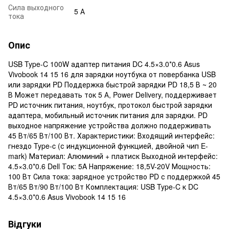
Сила выходного
5 А
тока
Опис
USB Type-C 100W адаптер питания DC 4.5×3.0*0.6 Asus
Vivobook 14 15 16 для зарядки ноутбука от повербанка USB
или зарядки PD Поддержка быстрой зарядки PD 18,5 В ~ 20
В Может передавать ток 5 А, Power Delivery, поддерживает
PD источник питания, ноутбук, протокол быстрой зарядки
адаптера, мобильный источник питания для зарядки. PD
выходное напряжение устройства должно поддерживать
45 Вт/65 Вт/100 Вт. Характеристики: Входящий интерфейс:
гнездо Type-c (с индукционной функцией, двойной чип E-
mark) Материал: Алюминий + платиск Выходной интерфейс:
4.5×3.0*0.6 Dell Ток: 5A Напряжение: 18,5V-20V Мощность:
100 Вт Сила тока: зарядное устройство PD с поддержкой 45
Вт/65 Вт/90 Вт/100 Вт Комплектация: USB Type-C к DC
4.5×3.0*0.6 Asus Vivobook 14 15 16
Відгуки