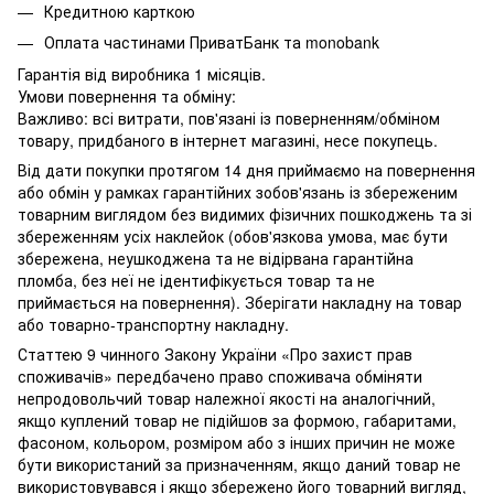
Кредитною карткою
Оплата частинами ПриватБанк та monobank
Гарантія від виробника 1 місяців.
Умови повернення та обміну:
Важливо: всі витрати, пов'язані із поверненням/обміном
товару, придбаного в інтернет магазині, несе покупець.
Від дати покупки протягом 14 дня приймаємо на повернення
або обмін у рамках гарантійних зобов'язань із збереженим
товарним виглядом без видимих ​​фізичних пошкоджень та зі
збереженням усіх наклейок (обов'язкова умова, має бути
збережена, неушкоджена та не відірвана гарантійна
пломба, без неї не ідентифікується товар та не
приймається на повернення). Зберігати накладну на товар
або товарно-транспортну накладну.
Статтею 9 чинного Закону України «Про захист прав
споживачів» передбачено право споживача обміняти
непродовольчий товар належної якості на аналогічний,
якщо куплений товар не підійшов за формою, габаритами,
фасоном, кольором, розміром або з інших причин не може
бути використаний за призначенням, якщо даний товар не
використовувався і якщо збережено його товарний вигляд,