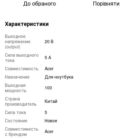
До обраного
Порівняти
Характеристики
Выходное
напряжение
20 В
(output)
Сила выходного
5 А
тока
Совместимость
Acer
Назначение
Для ноутбука
Выходная
100
мощность
Страна
Китай
производитель
Сила тока
5
Состояние
Новое
Совместимость
Acer
с брендом