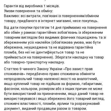
Гарантія від виробника 1 місяців.
Умови повернення та обміну:
Важливо: всі витрати, пов'язані із поверненням/обміном
товару, придбаного в інтернет магазині, несе покупець.
Від дати покупки протягом 14 дня приймаємо на повернення
або обмін у рамках гарантійних зобов'язань із збереженим
товарним виглядом без видимих ​​фізичних пошкоджень та зі
збереженням усіх наклейок (обов'язкова умова, має бути
збережена, неушкоджена та не відірвана гарантійна
пломба, без неї не ідентифікується товар та не
приймається на повернення). Зберігати накладну на товар
або товарно-транспортну накладну.
Статтею 9 чинного Закону України «Про захист прав
споживачів» передбачено право споживача обміняти
непродовольчий товар належної якості на аналогічний,
якщо куплений товар не підійшов за формою, габаритами,
фасоном, кольором, розміром або з інших причин не може
бути використаний за призначенням, якщо даний товар не
використовувався і якщо збережено його товарний вигляд,
споживчі властивості, пломби, ярлики та розрахунковий
документ, виданий продавцем разом із товаром.