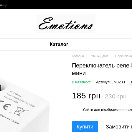
мація
Каталог
Головна
Умный дом
Переключа
Переключатель реле 
мини
В наявності
Артикул: EM8233
Н
185 грн
230 грн
Увійти
для відображення нак
%
Купити
Замовити