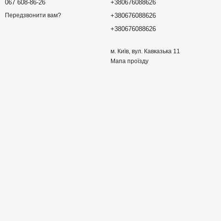
067 608-86-26
+380676088626
+380676088626
Передзвонити вам?
+380676088626
м. Київ, вул. Кавказька 11
Мапа проїзду