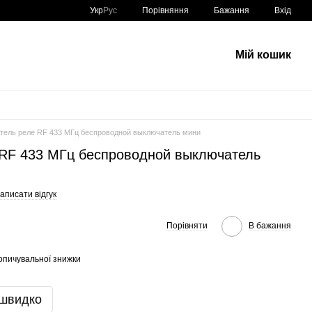
Порівняння
Укр
Рус
Бажання
Вхід
Мій кошик
тель реле RF 433 МГц беспроводной выключатель мини
RF 433 МГц беспроводной выключатель
аписати відгук
Порівняти
В бажання
опичувальної знижки
 швидко