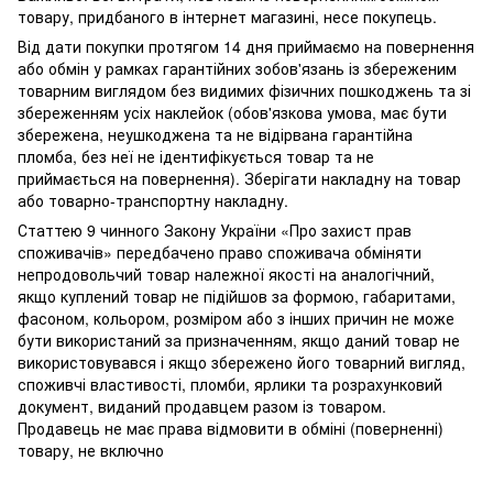
товару, придбаного в інтернет магазині, несе покупець.
Від дати покупки протягом 14 дня приймаємо на повернення
або обмін у рамках гарантійних зобов'язань із збереженим
товарним виглядом без видимих ​​фізичних пошкоджень та зі
збереженням усіх наклейок (обов'язкова умова, має бути
збережена, неушкоджена та не відірвана гарантійна
пломба, без неї не ідентифікується товар та не
приймається на повернення). Зберігати накладну на товар
або товарно-транспортну накладну.
Статтею 9 чинного Закону України «Про захист прав
споживачів» передбачено право споживача обміняти
непродовольчий товар належної якості на аналогічний,
якщо куплений товар не підійшов за формою, габаритами,
фасоном, кольором, розміром або з інших причин не може
бути використаний за призначенням, якщо даний товар не
використовувався і якщо збережено його товарний вигляд,
споживчі властивості, пломби, ярлики та розрахунковий
документ, виданий продавцем разом із товаром.
Продавець не має права відмовити в обміні (поверненні)
товару, не включно