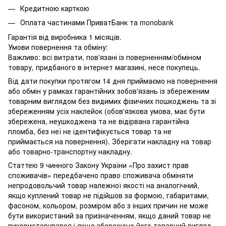
Кредитною карткою
Оплата частинами ПриватБанк та monobank
Гарантія від виробника 1 місяців.
Умови повернення та обміну:
Важливо: всі витрати, пов'язані із поверненням/обміном
товару, придбаного в інтернет магазині, несе покупець.
Від дати покупки протягом 14 дня приймаємо на повернення
або обмін у рамках гарантійних зобов'язань із збереженим
товарним виглядом без видимих ​​фізичних пошкоджень та зі
збереженням усіх наклейок (обов'язкова умова, має бути
збережена, неушкоджена та не відірвана гарантійна
пломба, без неї не ідентифікується товар та не
приймається на повернення). Зберігати накладну на товар
або товарно-транспортну накладну.
Статтею 9 чинного Закону України «Про захист прав
споживачів» передбачено право споживача обміняти
непродовольчий товар належної якості на аналогічний,
якщо куплений товар не підійшов за формою, габаритами,
фасоном, кольором, розміром або з інших причин не може
бути використаний за призначенням, якщо даний товар не
використовувався і якщо збережено його товарний вигляд,