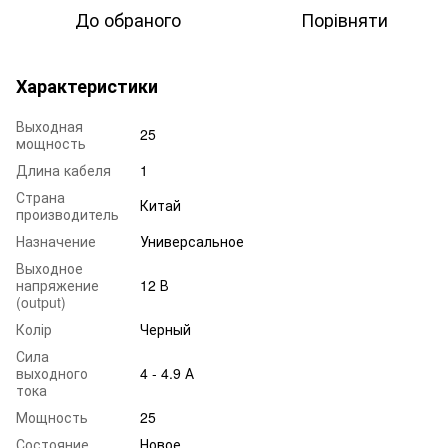
До обраного
Порівняти
Характеристики
Выходная
25
мощность
Длина кабеля
1
Страна
Китай
производитель
Назначение
Универсальное
Выходное
напряжение
12 В
(output)
Колір
Черный
Сила
выходного
4 - 4.9 А
тока
Мощность
25
Состояние
Новое