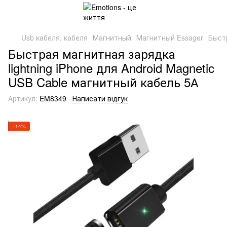
Usb кабеля, кабеля
Магнитный
Магнитный Essager
Быстр
Быстрая магнитная зарядка
lightning iPhone для Android Magnetic
USB Cable магнитный кабель 5А
Артикул:
EM8349
Написати відгук
−14%