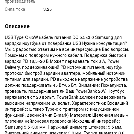
производитель
Сила тока
3.25
Описание
USB Type-C 65W кабель питания DC 5.5×3.0 Samsung для
зарядки ноутбука от повербанка USB Нужна консультация?
Мы с радостью ответим на все интересующие Вас вопросы.
Поможем с подбором нужного кабеля. Поддержка быстрой
зарядки PD 18,5~20 В Может передавать ток 3 А, Power
Delivery, поддерживающий PD источник питания, ноутбук,
протокол быстрой зарядки адаптера, мобильный источник
питания для зарядки. PD выходное напряжение устройства
должно поддерживать 45 Вт/65 Вт. Внимание: Пожалуйста,
проверьте, поддерживает ли Ваш PowerBank 20V. Ноутбук
заряжается от 20 вольт, PowerBank должен поддерживать
выходное напряжение 20 вольт. Характеристики: Входящий
интерфейс: штекер Type-c с триггером (с индукционной
функцией, двойной чип E-mark) Материал: Щелочная медь +
плетеная нейлоновая проволока Исходящий интерфейс:
Samsung 5,5×3,0 мм. Наружный диаметр штекера: 5,5 мм.
Внутренний диаметр штекера: 3,0 мм. Голлка диаметр: 0,6