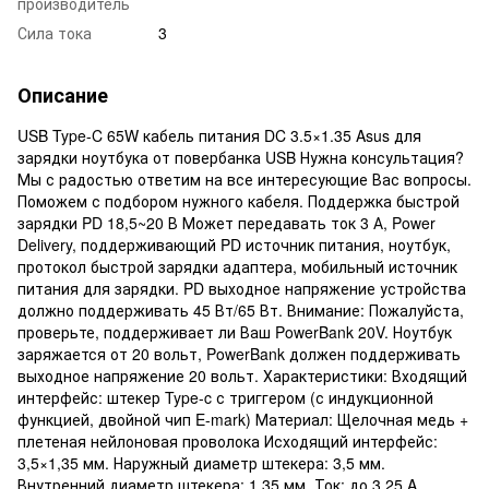
производитель
Сила тока
3
Описание
USB Type-C 65W кабель питания DC 3.5×1.35 Asus для
зарядки ноутбука от повербанка USB Нужна консультация?
Мы с радостью ответим на все интересующие Вас вопросы.
Поможем с подбором нужного кабеля. Поддержка быстрой
зарядки PD 18,5~20 В Может передавать ток 3 А, Power
Delivery, поддерживающий PD источник питания, ноутбук,
протокол быстрой зарядки адаптера, мобильный источник
питания для зарядки. PD выходное напряжение устройства
должно поддерживать 45 Вт/65 Вт. Внимание: Пожалуйста,
проверьте, поддерживает ли Ваш PowerBank 20V. Ноутбук
заряжается от 20 вольт, PowerBank должен поддерживать
выходное напряжение 20 вольт. Характеристики: Входящий
интерфейс: штекер Type-c с триггером (с индукционной
функцией, двойной чип E-mark) Материал: Щелочная медь +
плетеная нейлоновая проволока Исходящий интерфейс:
3,5×1,35 мм. Наружный диаметр штекера: 3,5 мм.
Внутренний диаметр штекера: 1,35 мм. Ток: до 3,25 A