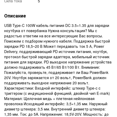
Сила тока
5
Описание
USB Type-C 100W кабель питания DC 3.5×1.35 для зарядки
ноутбука от повербанка Нужна консультация? Мы с
радостью ответим на все интересующие Вас вопросы.
Поможем с подбором нужного кабеля. Поддержка быстрой
зарядки PD 18,5~20 В Может передавать ток 5 А, Power
Delivery, поддерживающий PD источник питания, ноутбук,
протокол быстрой зарядки адаптера, мобильный источник
питания для зарядки. PD выходное напряжение устройства
должно поддерживать 45 Вт/65 Вт/100 Вт. Внимание:
Пожалуйста, проверьте, поддерживает ли Ваш PowerBank
20V. Ноутбук заряжается от 20 вольт, PowerBank должен
поддерживать выходное напряжение 20 вольт.
Характеристики: Входной интерфейс: штекер Type-c с
триггером (с индукционной функцией, двойной чип E-mark)
Материал: Щелочная медь + плетеная нейлоновая
проволока Исходящий интерфейс: 3,5×1,35 мм. Наружный
диаметр штекера: 3,5 мм. Внутренний диаметр штекера:
1,35 мм. Ток: до 5A. Напряжение: 18,5V-20V. Мощность: до