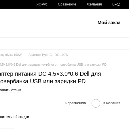
Сравнение
Укр
Рус
Желания
Вход
Мой заказ
 ноутбука 100W
Адаптер Type-C - DC 100W
5×3.0*0.6 Dell для зарядки ноутбука от повербанка USB или зарядки PD
тер питания DC 4.5×3.0*0.6 Dell для
 повербанка USB или зарядки PD
тавить отзыв
К сравнению
В желания
пительной скидки