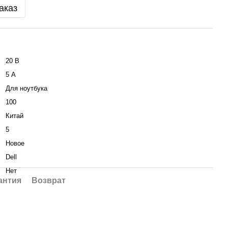
аказ
20 В
5 А
Для ноутбука
100
Китай
5
Новое
Dell
Нет
антия
Возврат