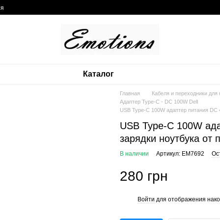
ия
Каталог
Главная
Кабеля и переходники для
Адаптер Type-C - DC 100W Dell
USB Type-C 100W адаптер питания DC 4.
USB Type-C 100W адап
зарядки ноутбука от
В наличии
Артикул: EM7692
Ос
280 грн
Войти
для отображения нако
%