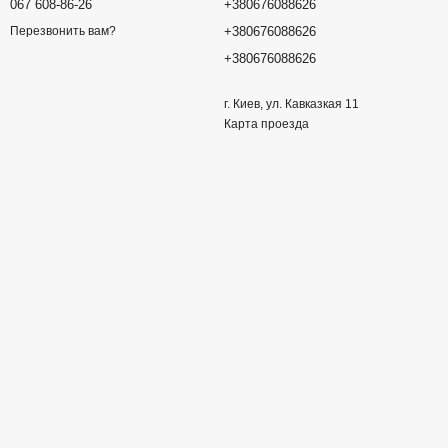
067 608-86-26
+380676088626
+380676088626
Перезвонить вам?
+380676088626
г. Киев, ул. Кавказкая 11
Карта проезда