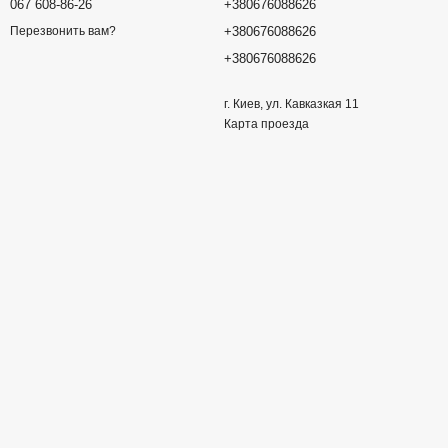
067 608-86-26
+380676088626
+380676088626
Перезвонить вам?
+380676088626
г. Киев, ул. Кавказкая 11
Карта проезда