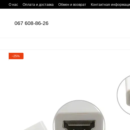
Перейти к основному контенту
О нас
Оплата и доставка
Обмен и возврат
Контактная информац
067 608-86-26
−25%