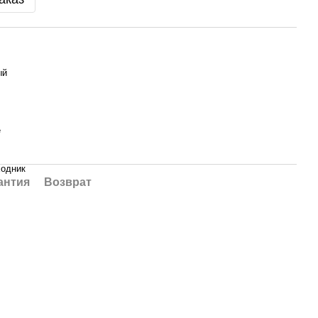
ый
е
одник
антия
Возврат