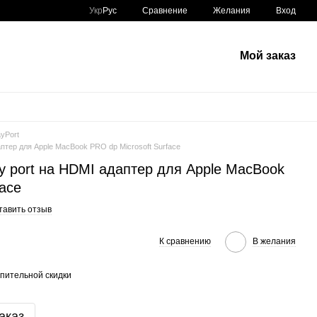
Сравнение
Укр
Рус
Желания
Вход
Мой заказ
ayPort
даптер для Apple MacBook PRO dp Microsoft Surface
lay port на HDMI адаптер для Apple MacBook
face
тавить отзыв
К сравнению
В желания
пительной скидки
аказ