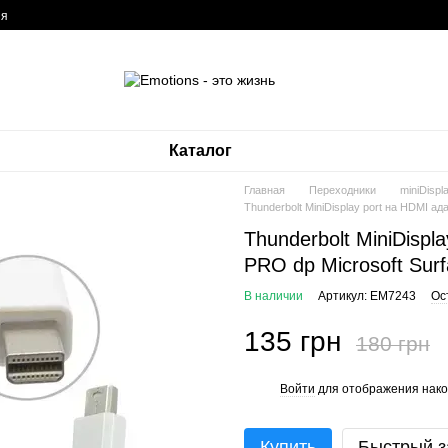
ия
Каталог
Главная
Переходники
miniDispl
Thunderbolt MiniDisplay port на HDMI а
Thunderbolt MiniDisp
PRO dp Microsoft Sur
В наличии
Артикул: EM7243
Ос
135 грн
180 грн
Войти
для отображения нако
%
Купить
Быстрый з