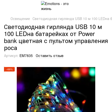
Освещение
Светодиодная гирлянда USB 10 м 100 LEDна б
Светодиодная гирлянда USB 10 м
100 LEDна батарейках от Power
bank цветная с пультом управления
роса
Артикул:
EM7835
Оставить отзыв
−69%