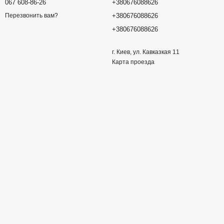
067 608-86-26
+380676088626
+380676088626
Перезвонить вам?
+380676088626
г. Киев, ул. Кавказкая 11
Карта проезда