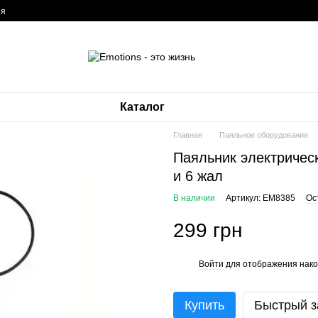
ия
Каталог
Главная
Паяльное оборудование
Паяльник электричес
и 6 жал
В наличии
Артикул: EM8385
Ос
299 грн
Войти
для отображения нако
%
Купить
Быстрый з