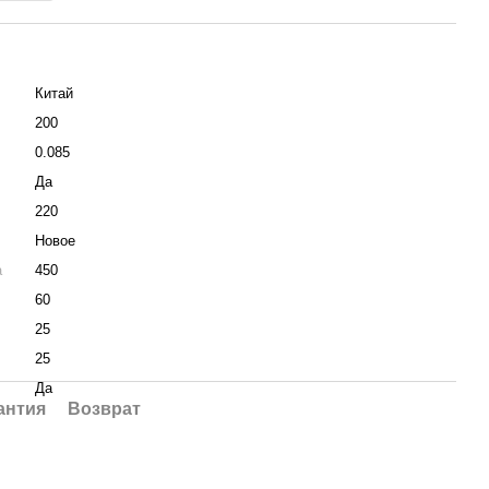
Китай
200
0.085
Да
220
Новое
а
450
60
25
25
Да
антия
Возврат