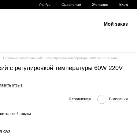
Сравнение
Укр
Рус
Желания
Вход
Мой заказ
Паяльник электрический с регулировкой температуры 60W 220V и 6 жал
кий с регулировкой температуры 60W 220V
тавить отзыв
К сравнению
В желания
пительной скидки
аказ