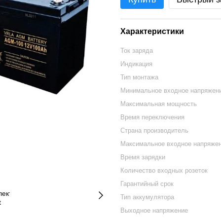
Характеристики
Ток заряда
Индикация
Тип монтажа
Минимальное входное напряжен
Максимальная мощность
Время переключения
Страна производитель
Максимальное входное напряже
Время зарядки
Количество входных розеток
Гарантийный срок
Тип аккумулятора
Выходное напряжение