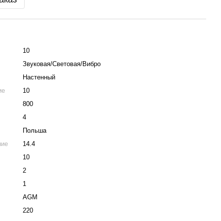
10
Звуковая/Световая/Вибро
Настенный
ие
10
800
4
Польша
ние
14.4
10
2
1
AGM
220