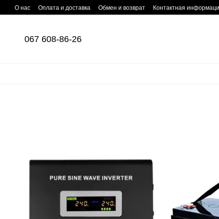
Перейти к основному контенту
О нас
Оплата и доставка
Обмен и возврат
Контактная информац
067 608-86-26