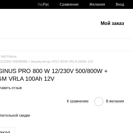
Сравнение
Укр
Рус
Желания
Вход
Мой заказ
Volt Polska
W 12/230V 500/800W + Аккумулятор VOLT AGM VRLA 100Ah 12V
a SINUS PRO 800 W 12/230V 500/800W +
GM VRLA 100Ah 12V
тавить отзыв
К сравнению
В желания
пительной скидки
аказ