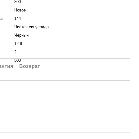
800
Новое
ке
144
Чистая синусоида
Черный
12.8
2
500
антия
Возврат