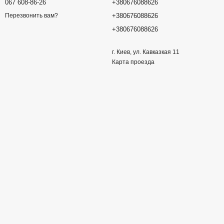
067 608-86-26
+380676088626
+380676088626
Перезвонить вам?
+380676088626
г. Киев, ул. Кавказкая 11
Карта проезда