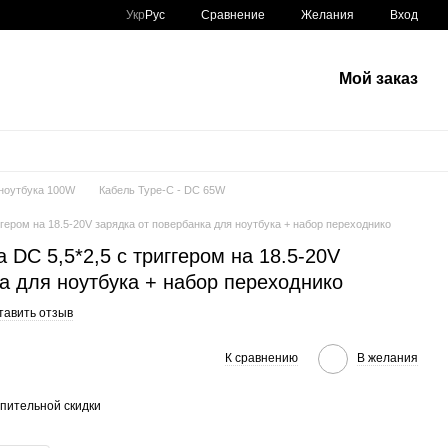
Сравнение
Укр
Рус
Желания
Вход
Мой заказ
 ноутбука 100W
Кабель Type-C - DC 65W
ггером на 18.5-20V зарядка от повербанка для ноутбука + набор переходнико
 DC 5,5*2,5 с триггером на 18.5-20V
а для ноутбука + набор переходнико
тавить отзыв
К сравнению
В желания
пительной скидки