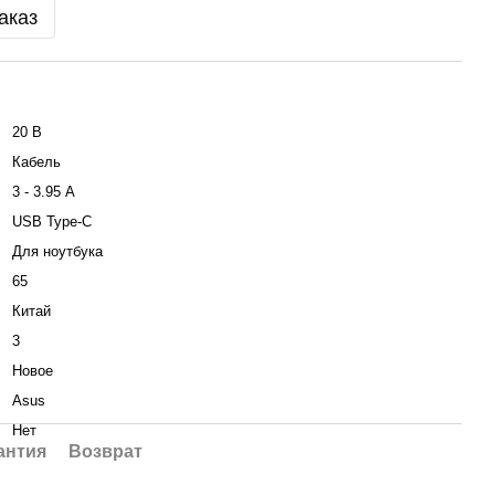
аказ
20 В
Кабель
3 - 3.95 А
USB Type-C
Для ноутбука
65
Китай
3
Новое
Asus
Нет
антия
Возврат