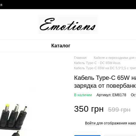
ия
Каталог
Главная
Кабеля и переходники для
Кабель Type-C - DC 65W Asus
Кабель Type-C 65W на DC 5,5*2,5 с три
Кабель Type-C 65W на
зарядка от повербанк
В наличии
Артикул: EM8178
Ос
350 грн
599 грн
Войти
для отображения нако
%