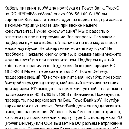
Кабель питания 100W для ноутбука от Power Bank, Type-C
на DC HP/Dell/Asus/Acer/Lenovo 20V 5A 100 W 180 см
зарядный Выбираете только один из вариантов, при заказе
в комментарии укажите или при звонке нашего
консультанта. Нужна консультация? Мы с радостью
ответим на все интересующие Вас вопросы. Поможем с
подбором нужного кабеля. У наличии на все модели всех
марок ноутбуков. Не обнаружили модель ноутбука? Не
проблема. Нажмите кнопку купить, в комментарии укажите
модель ноутбука или позвоните нам. Подберем нужный
кабель и отправим его. Поддержка быстрой зарядки PD
18,5~20 В Может передавать ток 5 А, Power Delivery,
поддерживающий PD источник питания, ноутбук, протокол
быстрой зарядки адаптера, мобильный источник питания
для зарядки. PD выходное напряжение устройства должно
поддерживать 45 Вт/65 Вт/100 Вт. Внимание: Пожалуйста,
проверьте, поддерживает ли Ваш PowerBank 20V. Ноутбук
заряжается от 20 вольт, PowerBank должен поддерживать
выходное напряжение 20 вольт. В кабель встроен триггер,
который при подключении к порту Туре-С с поддержкой PD
(Power Delivery) или QC4 выдает на DC-разъем напряжение
в 20 вольт. Характеристики Выходное напряжение: 18.5V,