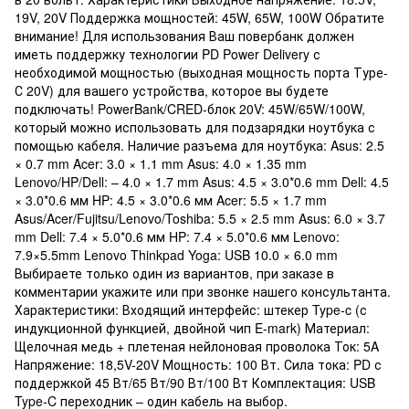
19V, 20V Поддержка мощностей: 45W, 65W, 100W Обратите
внимание! Для использования Ваш повербанк должен
иметь поддержку технологии PD Power Delivery с
необходимой мощностью (выходная мощность порта Туре-
С 20V) для вашего устройства, которое вы будете
подключать! PowerBank/CRED-блок 20V: 45W/65W/100W,
который можно использовать для подзарядки ноутбука с
помощью кабеля. Наличие разъема для ноутбука: Asus: 2.5
× 0.7 mm Acer: 3.0 × 1.1 mm Asus: 4.0 × 1.35 mm
Lenovo/HP/Dell: – 4.0 × 1.7 mm Asus: 4.5 × 3.0*0.6 mm Dell: 4.5
× 3.0*0.6 мм HP: 4.5 × 3.0*0.6 мм Acer: 5.5 × 1.7 mm
Asus/Acer/Fujitsu/Lenovo/Toshiba: 5.5 × 2.5 mm Asus: 6.0 × 3.7
mm Dell: 7.4 × 5.0*0.6 мм HP: 7.4 × 5.0*0.6 мм Lenovo:
7.9×5.5mm Lenovo Thinkpad Yoga: USB 10.0 × 6.0 mm
Выбираете только один из вариантов, при заказе в
комментарии укажите или при звонке нашего консультанта.
Характеристики: Входящий интерфейс: штекер Type-c (с
индукционной функцией, двойной чип E-mark) Материал:
Щелочная медь + плетеная нейлоновая проволока Ток: 5A
Напряжение: 18,5V-20V Мощность: 100 Вт. Сила тока: PD с
поддержкой 45 Вт/65 Вт/90 Вт/100 Вт Комплектация: USB
Type-C переходник – один кабель на выбор.