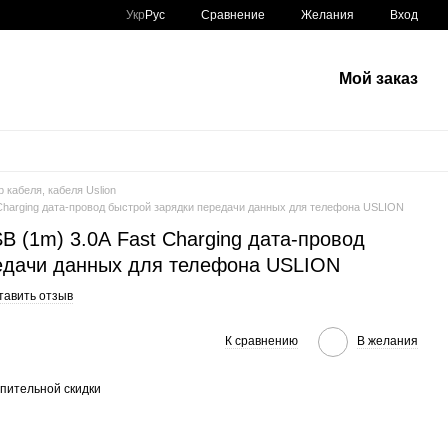
Сравнение
Укр
Рус
Желания
Вход
Мой заказ
 кабеля, кабеля Uslion
 Charging дата-провод быстрой зарядки передачи данных для телефона USLION
B (1m) 3.0А Fast Charging дата-провод
едачи данных для телефона USLION
тавить отзыв
К сравнению
В желания
пительной скидки