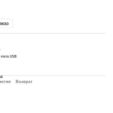
аказ
е
 micro USB
ый
антия
Возврат