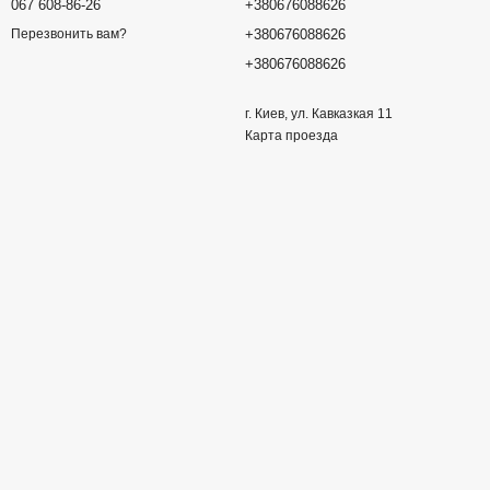
067 608-86-26
+380676088626
+380676088626
Перезвонить вам?
+380676088626
г. Киев, ул. Кавказкая 11
Карта проезда