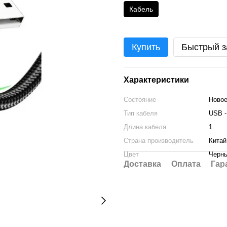
Кабель
Купить
Быстрый з
Характеристики
Состояние
Ново
Тип кабеля
USB -
Длина кабеля
1
Страна производитель
Китай
Цвет
Черн
Доставка
Оплата
Гар