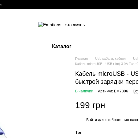
ия
Каталог
Главная
Usb кабеля, кабеля
Usb
Кабель microUSB - USB (1m) 3.0А Fast
Кабель microUSB - US
быстрой зарядки пер
В наличии
Артикул: EM7806
Ос
199 грн
Войти
для отображения нако
%
Тип