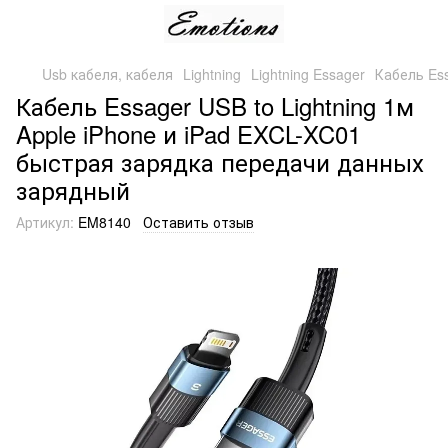
Usb кабеля, кабеля
Lightning
Lightning Essager
Кабель Ess
Кабель Essager USB to Lightning 1м
Apple iPhone и iPad EXCL-XC01
быстрая зарядка передачи данных
зарядный
Артикул:
EM8140
Оставить отзыв