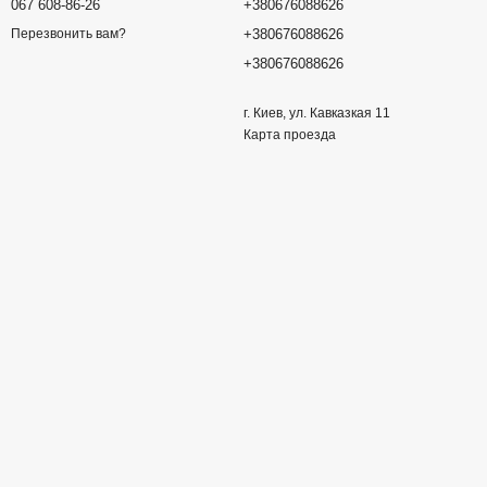
067 608-86-26
+380676088626
+380676088626
Перезвонить вам?
+380676088626
г. Киев, ул. Кавказкая 11
Карта проезда