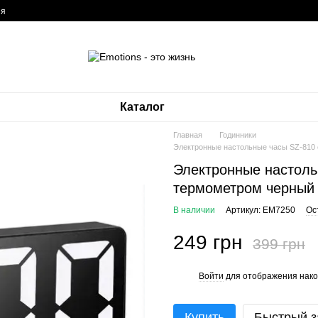
ия
Каталог
Главная
Годинники
Электронные настольные часы SZ-810 
Электронные настоль
термометром черный 
В наличии
Артикул: EM7250
Ос
249 грн
399 грн
Войти
для отображения нако
%
Купить
Быстрый з