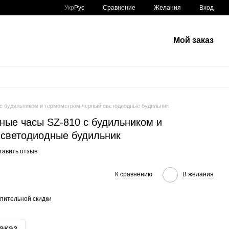
Сравнение
Укр
Рус
Желания
Вход
Мой заказ
с будильником и термометром черный светодиодные будильник
ные часы SZ-810 с будильником и
светодиодные будильник
тавить отзыв
К сравнению
В желания
пительной скидки
аказ