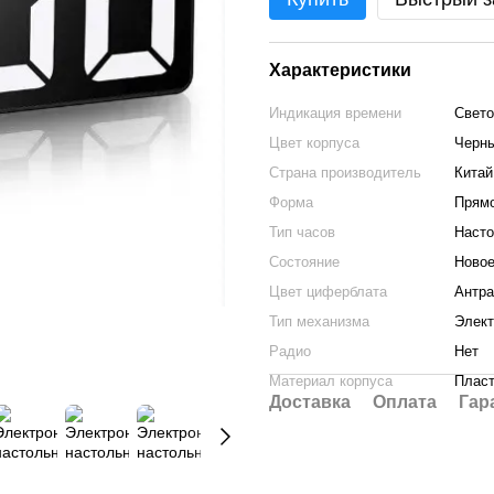
Характеристики
Индикация времени
Свет
Цвет корпуса
Черн
Страна производитель
Китай
Форма
Прям
Тип часов
Наст
Состояние
Ново
Цвет циферблата
Антра
Тип механизма
Элек
Радио
Нет
Материал корпуса
Пласт
Доставка
Оплата
Гар