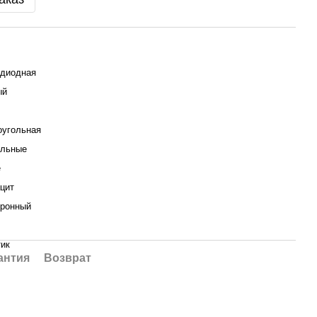
одиодная
ый
оугольная
ольные
е
цит
тронный
ик
антия
Возврат