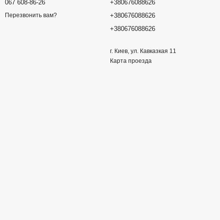
067 608-86-26
+380676088626
+380676088626
Перезвонить вам?
+380676088626
г. Киев, ул. Кавказкая 11
Карта проезда