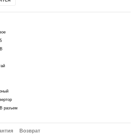
вое
5
 В
тай
рный
вертор
B разъем
антия
Возврат