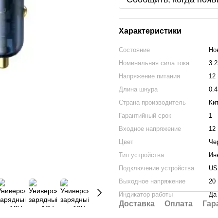
Характеристики
Состояние
Но
Номинальная сила тока
3.2
Напряжение питания
12
Длина шнура
0.4
Страна производитель
Ки
Гарантийный срок
1
Входное напряжение
12
Цвет
Че
Тип устройства
Ин
Подключение устройства
US
Выходное напряжение
20
Индикатор работы
Да
Доставка
Оплата
Гар