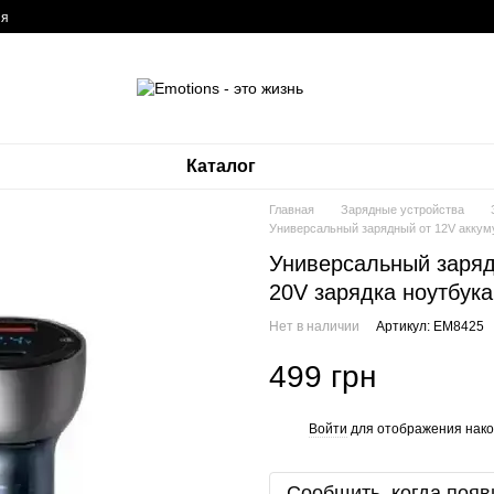
ия
Каталог
Главная
Зарядные устройства
Универсальный зарядный от 12V аккум
Универсальный заряд
20V зарядка ноутбук
Нет в наличии
Артикул: EM8425
499 грн
Войти
для отображения нако
%
Сообщить, когда появ