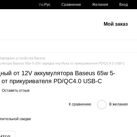
Сравнение
Укр
Рус
Желания
Вход
Мой заказ
Зарядные устройства Baseus
улятора Baseus 65w 5-20V зарядка ноутбука от прикуривателя PD/QC4.0 USB-C
ный от 12V аккумулятора Baseus 65w 5-
а от прикуривателя PD/QC4.0 USB-C
Оставить отзыв
К сравнению
В желания
пительной скидки
ится