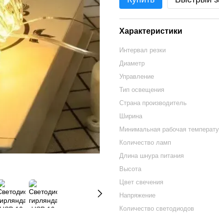
Характеристики
Интервал резки
Диаметр
Управление
Тип освещения
Страна производитель
Ширина
Минимальная рабочая температу
Количество ламп
Длина шнура питания
Высота
Цвет свечения
Напряжение
Количество светодиодов