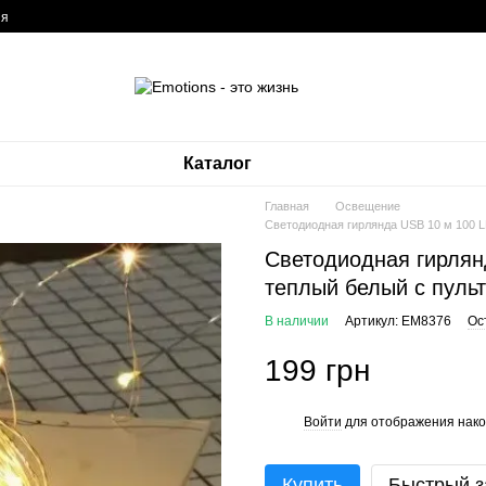
ия
Каталог
Главная
Освещение
Светодиодная гирлянда USB 10 м 100 L
Светодиодная гирлян
теплый белый с пуль
В наличии
Артикул: EM8376
Ос
199 грн
Войти
для отображения нако
%
Купить
Быстрый з