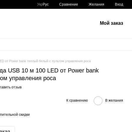
Сравнение
Укр
Рус
Желания
Вход
Мой заказ
ED от Power bank теплый белый с пультом управления роса
да USB 10 м 100 LED от Power bank
том управления роса
тавить отзыв
К сравнению
В желания
пительной скидки
аказ