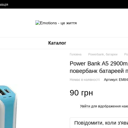
мація
Каталог
Головна
Powerbank, батареи
Po
Power Bank A5 2900m
повербанк батареей 
Немає в наявності
Артикул: EM8
90 грн
Увійти
для відображення нак
%
Повідомити, коли з'яв