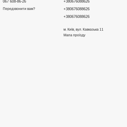
067 608-86-26
+380676088626
+380676088626
Передзвонити вам?
+380676088626
м. Київ, вул. Кавказька 11
Мапа проїзду