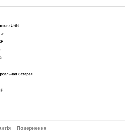
micro USB
тик
SB
е
й
рсальная батарея
ый
антія
Повернення