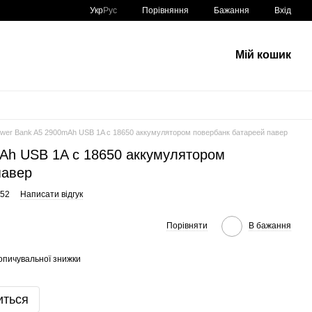
Порівняння
Укр
Рус
Бажання
Вхід
Мій кошик
wer Bank A5 2900mAh USB 1A с 18650 аккумулятором повербанк батареей павер
Ah USB 1A с 18650 аккумулятором
павер
452
Написати відгук
Порівняти
В бажання
опичувальної знижки
иться