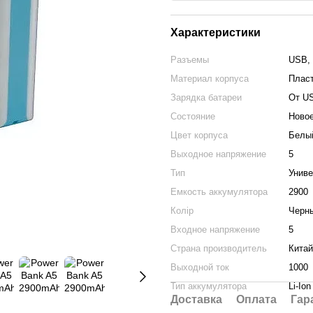
Характеристики
Разъемы
USB, 
Материал корпуса
Плас
Зарядка батареи
От U
Состояние
Ново
Цвет корпуса
Белы
Выходное напряжение
5
Тип
Униве
Емкость аккумулятора
2900
Колір
Черн
Входное напряжение
5
Страна производитель
Китай
Выходной ток
1000
Тип аккумулятора
Li-Ion
Доставка
Оплата
Гар