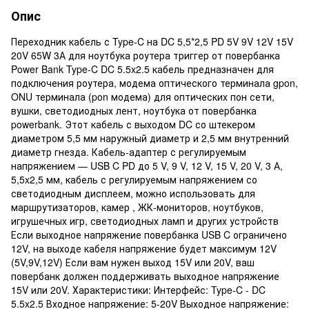
Опис
Переходник кабель с Type-C на DC 5,5*2,5 PD 5V 9V 12V 15V
20V 65W 3А для ноутбука роутера триггер от повербанка
Power Bank Type-C DC 5.5x2.5 кабель предназначен для
подключения роутера, модема оптического терминала gpon,
ONU терминала (pon модема) для оптических пон сети,
вушки, светодиодных лент, ноутбука от повербанка
powerbank. Этот кабель с выходом DC со штекером
диаметром 5,5 мм наружный диаметр и 2,5 мм внутренний
диаметр гнезда. Кабель-адаптер с регулируемым
напряжением — USB C PD до 5 V, 9 V, 12 V, 15 V, 20 V, 3 А,
5,5x2,5 мм, кабель с регулируемым напряжением со
светодиодным дисплеем, можно использовать для
маршрутизаторов, камер , ЖК-мониторов, ноутбуков,
игрушечных игр, светодиодных ламп и других устройств
Если выходное напряжение повербанка USB C ограничено
12V, на выходе кабеля напряжение будет максимум 12V
(5V,9V,12V) Если вам нужен выход 15V или 20V, ваш
повербанк должен поддерживать выходное напряжение
15V или 20V. Характеристики: Интерфейс: Type-C - DC
5.5x2.5 Входное напряжение: 5-20V Выходное напряжение: