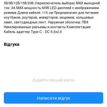
5В/9В/12В/15В/20В (переключатель выбора) MAX выходной
ток: 3А MAX мощность:65W LED-дисплей с изображением
режима Длина кабеля: 115 см Предназначен для питания
ноутбуков, роутеров, инверторов, модемов, кольцевых
ламп, светодиодных лент. Наружная оболочка: ПВХ
Никелированные разъемы и контакты Комплектация:
Кабель адаптер Type-C - DC 5,5x2,5
Відгуки
Додайте перший відгук
Написати відгук