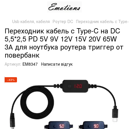
Usb кабеля, кабеля
Роутер DC
Переходник кабель с Type-
Переходник кабель с Type-C на DC
5,5*2,5 PD 5V 9V 12V 15V 20V 65W
3А для ноутбука роутера триггер от
повербанк
Артикул:
EM8347
Написати відгук
−43%