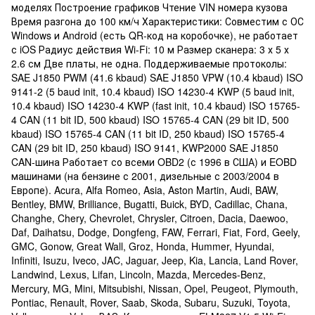
моделях Построение графиков Чтение VIN номера кузова
Время разгона до 100 км/ч Характеристики: Совместим с ОС
Windows и Android (есть QR-код на коробочке), не работает
с iOS Радиус действия Wi-Fi: 10 м Размер сканера: 3 х 5 х
2.6 см Две платы, не одна. Поддерживаемые протоколы:
SAE J1850 PWM (41.6 kbaud) SAE J1850 VPW (10.4 kbaud) ISO
9141-2 (5 baud init, 10.4 kbaud) ISO 14230-4 KWP (5 baud init,
10.4 kbaud) ISO 14230-4 KWP (fast init, 10.4 kbaud) ISO 15765-
4 CAN (11 bit ID, 500 kbaud) ISO 15765-4 CAN (29 bit ID, 500
kbaud) ISO 15765-4 CAN (11 bit ID, 250 kbaud) ISO 15765-4
CAN (29 bit ID, 250 kbaud) ISO 9141, KWP2000 SAE J1850
CAN-шина Работает со всеми OBD2 (с 1996 в США) и EOBD
машинами (на бензине с 2001, дизельные с 2003/2004 в
Европе). Acura, Alfa Romeo, Asia, Aston Martin, Audi, BAW,
Bentley, BMW, Brilliance, Bugatti, Buick, BYD, Cadillac, Chana,
Changhe, Chery, Chevrolet, Chrysler, Citroen, Dacia, Daewoo,
Daf, Daihatsu, Dodge, Dongfeng, FAW, Ferrari, Fiat, Ford, Geely,
GMC, Gonow, Great Wall, Groz, Honda, Hummer, Hyundai,
Infiniti, Isuzu, Iveco, JAC, Jaguar, Jeep, Kia, Lancia, Land Rover,
Landwind, Lexus, Lifan, Lincoln, Mazda, Mercedes-Benz,
Mercury, MG, Mini, Mitsubishi, Nissan, Opel, Peugeot, Plymouth,
Pontiac, Renault, Rover, Saab, Skoda, Subaru, Suzuki, Toyota,