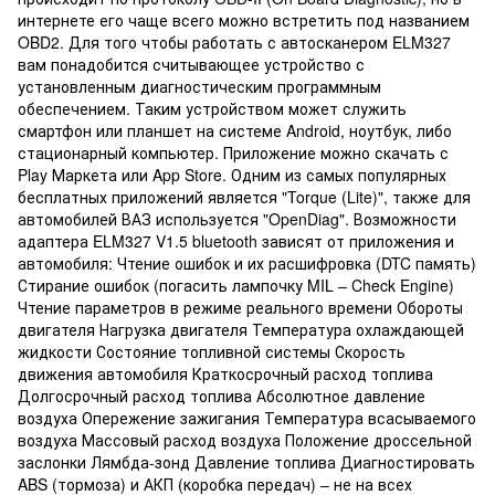
интернете его чаще всего можно встретить под названием
OBD2. Для того чтобы работать с автосканером ELM327
вам понадобится считывающее устройство с
установленным диагностическим программным
обеспечением. Таким устройством может служить
смартфон или планшет на системе Android, ноутбук, либо
стационарный компьютер. Приложение можно скачать с
Play Маркета или App Store. Одним из самых популярных
бесплатных приложений является "Torque (Lite)", также для
автомобилей ВАЗ используется "OpenDiag". Возможности
адаптера ELM327 V1.5 bluetooth зависят от приложения и
автомобиля: Чтение ошибок и их расшифровка (DTC память)
Стирание ошибок (погасить лампочку MIL – Check Engine)
Чтение параметров в режиме реального времени Обороты
двигателя Нагрузка двигателя Температура охлаждающей
жидкости Состояние топливной системы Скорость
движения автомобиля Краткосрочный расход топлива
Долгосрочный расход топлива Абсолютное давление
воздуха Опережение зажигания Температура всасываемого
воздуха Массовый расход воздуха Положение дроссельной
заслонки Лямбда-зонд Давление топлива Диагностировать
ABS (тормоза) и АКП (коробка передач) – не на всех