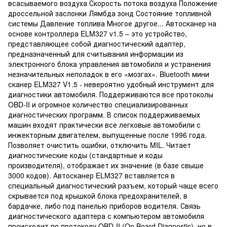
всасываемого воздуха Скорость потока воздуха Положение
дроссельной заслонки Лямбда зонд Состояние топливной
системы Давление топлива Многое другое... Автосканер на
основе контроллера ELM327 v1.5 – это устройство,
представляющее собой диагностический адаптер,
предназначенный для считывания информации из
электронного блока управления автомобиля и устранения
незначительных неполадок в его «мозгах». Bluetooth мини
сканер ELM327 V1.5 - невероятно удобный инструмент для
диагностики автомобиля. Поддерживаются все протоколы
OBD-II и огромное количество специализированных
диагностических программ. В список поддерживаемых
машин входят практически все легковые автомобили с
инжекторным двигателем, выпущенные после 1996 года.
Позволяет очистить ошибки, отключить MIL. Читает
диагностические коды (стандартные и коды
производителя), отображает их значение (в базе свыше
3000 кодов). Автосканер ELM327 вставляется в
специальный диагностический разъем, который чаще всего
скрывается под крышкой блока предохранителей, в
бардачке, либо под панелью приборов водителя. Связь
диагностического адаптера с компьютером автомобиля
происходит по протоколу OBD-II (On Board Diagnostic), но в