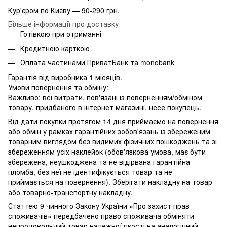
Кур'єром по Києву — 90-290 грн.
Більше інформації про доставку
Готівкою при отриманні
Кредитною карткою
Оплата частинами ПриватБанк та monobank
Гарантія від виробника 1 місяців.
Умови повернення та обміну:
Важливо: всі витрати, пов'язані із поверненням/обміном
товару, придбаного в інтернет магазині, несе покупець.
Від дати покупки протягом 14 дня приймаємо на повернення
або обмін у рамках гарантійних зобов'язань із збереженим
товарним виглядом без видимих ​​фізичних пошкоджень та зі
збереженням усіх наклейок (обов'язкова умова, має бути
збережена, неушкоджена та не відірвана гарантійна
пломба, без неї не ідентифікується товар та не
приймається на повернення). Зберігати накладну на товар
або товарно-транспортну накладну.
Статтею 9 чинного Закону України «Про захист прав
споживачів» передбачено право споживача обміняти
непродовольчий товар належної якості на аналогічний,